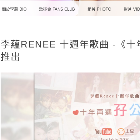
想‧愛
關於李蘊 BIO
歌迷會 FANS CLUB
相片 PHOTO
影片 VI
李蘊RENEE 十週年歌曲 -《
推出