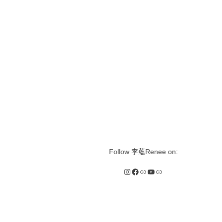
Follow 李蘊Renee on:
Instagram
Facebook
Link
YouTube
Link