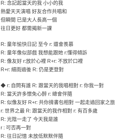
R: ​念記起當天的我 小小的我
熱愛天天演唱 好友合作共唱和
​但瞬間 已是大人長高一個
往日更好 都需揭新一課
R:​ 童年愉快日記 至今 r: 還會羨慕
R:​ 童年像似部戲 我想能跟她 r:懂得傾訴
R: 像友好 r:放於心裡 R+r: 不放於口裡
R+r: ​細雨過後 R: 仍是更登對
◆ r:​ 自問有誰 R: 跟當天的我唱相對 r: 你我一對
R:​ 當天許多懷免心醉 r: 總會伴隨
R:​ 似像友好 R+r: 共你揹書包相對 一起走過回家之旅
r:​ 世界之最 R: 跟當天的我作相對 r: 有百多歲
R: ​光陰一走了 ​今天我是誰
r : ​可否再一對
R:​ 往日記憶 未放低默默伴隨