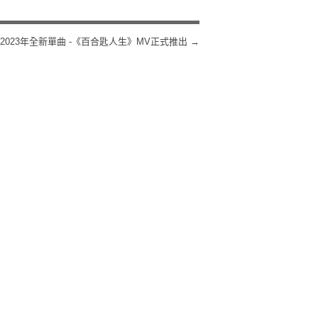
E 2023年全新單曲 -《百合匙人生》MV正式推出
→