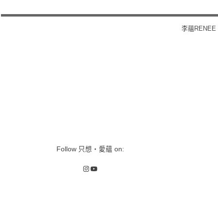
李蘊RENE
POST NAVIGATION
Follow 只想‧愛蘊 on:
Instagram
YouTube