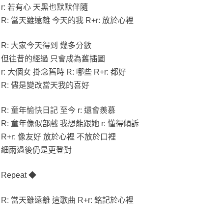
r:​ 若有心 天黑也默默伴隨
R: 當天雖遠離 今天的我 R+r: 放於心裡
R:​ 大家今天得到 幾多分數
但往昔的經過 只會成為舊插圖
r:​ 大個女 掛念舊時 R: 哪些 R+r: 都好
R: 儘是變改當天我的喜好
R:​ 童年愉快日記 至今 r: 還會羨慕
R:​ 童年像似部戲 我想能跟她 r: 懂得傾訴
R+r: 像友好 放於心裡 不放於口裡
​細雨過後仍是更登對
Repeat ◆
R:​ 當天雖遠離 這歌曲 R+r: 銘記於心裡