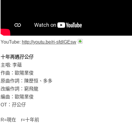
YouTube:
http://youtu.be/ri-sfdlGEsw
十年再遇孖公仔
主唱: 李蘊
作曲：歐陽業俊
原曲作詞：陳歷恒、多多
改編作詞：窮飛龍
編曲：歐陽業俊
OT：孖公仔
R=現在 r=十年前