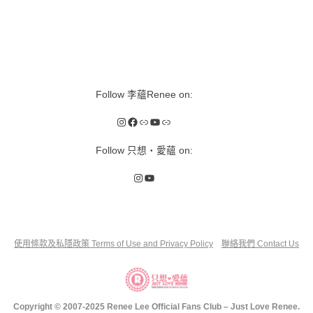
Follow 李蘊Renee on:
Instagram
Facebook
Link
YouTube
Link
Follow 只想‧愛蘊 on:
Instagram
YouTube
使用條款及私隱政策 Terms of Use and Privacy Policy
聯絡我們 Contact Us
Copyright © 2007-2025 Renee Lee Official Fans Club – Just Love Renee.