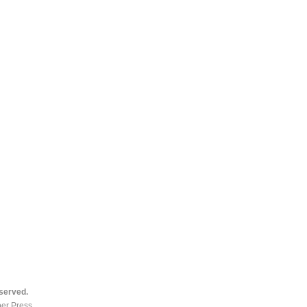
served.
er Press
.