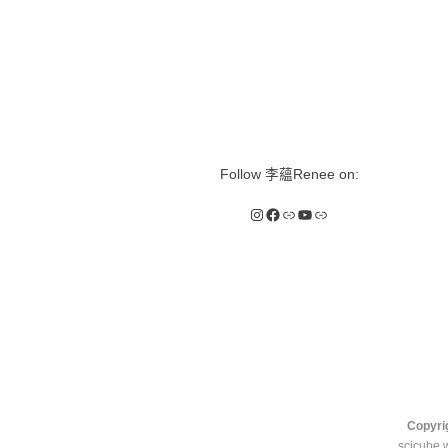
Follow 李蘊Renee on:
Instagram
Facebook
Link
YouTube
Link
Copyri
scicube 