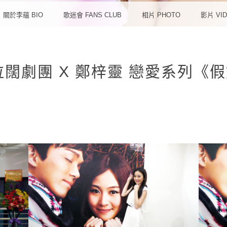
想‧愛
關於李蘊 BIO
歌迷會 FANS CLUB
相片 PHOTO
影片 VI
013 拉闊劇團 X 鄭梓靈 戀愛系