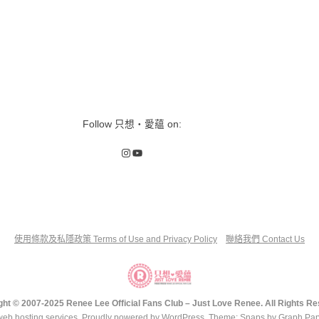
Follow 只想‧愛蘊 on:
Instagram
YouTube
使用條款及私隱政策 Terms of Use and Privacy Policy
聯絡我們 Contact Us
ght © 2007-2025 Renee Lee Official Fans Club – Just Love Renee. All Rights Re
web hosting services
.
Proudly powered by WordPress
. Theme: Snaps by
Graph Pap