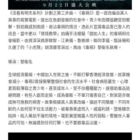
《活着有明天系列》計劃之第三步曲，《毒禍2》是一部改編自真人
真事的寫實電影，道出在急劇發展的社會中，青少年因價值觀受到衝
擊，對前路感到困惑，易沾毒禍的情況，憑此片宣揚毒品害己害人的
訊息，當中更以「情境教學」拍攝手法模擬「戲如人生」的毒禍和社
會縮影。由資深演員廖啟智、江美儀、魯振順，聯同李蘊、甄詠珊和
久違了的「小虎隊」胡渭康等演出，再由《毒禍》黎衛名執導。
導演：黎衛名
全球經濟萎縮，中國加入世貿之後，不斷打擊香港經濟發展，就業機
會減小，毒禍2直接衝擊整個社會的生活水平，社會病態叢生，心理
素質較薄弱之青少年，甚至成年人，受不住種種壓力，遂借助毒品逃
避問題，有些人鋌而走險，成為毒販。不單只傷害自己，對家庭亦做
成無可挽救的禍害。故事根據真人真事改編，描述不同階層，不同年
齡的人如何受不住生活壓力，被毒梟乘虛而入，威逼利誘，墮進糖衣
陷阱，陷入萬劫不復的境地。電影冀望揭露人性的弱點，警醒世人毒
品的可怕，無論遇到任何打擊，也不要跟毒品沾邊。