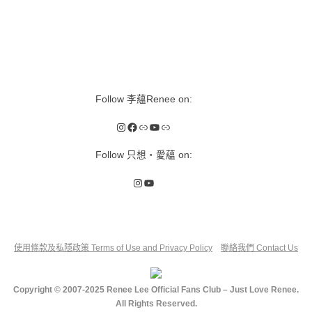
Follow 李蘊Renee on:
Instagram
Facebook
Link
YouTube
Link
Follow 只想‧愛蘊 on:
Instagram
YouTube
使用條款及私隱政策 Terms of Use and Privacy Policy
聯絡我們 Contact Us
Copyright © 2007-2025 Renee Lee Official Fans Club – Just Love Renee.
All Rights Reserved.