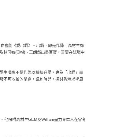
青春喜劇《愛出貓》。出貓，即是作弊，高材生鄧
雅，以及林司敏(Ciwi)、王朗然出盡百寶，誓要在試場中
學生嘩鬼不惜作弊以繼續升學，專為「出貓」而
發不可收拾的鬧劇，諷刺時弊，探討香港求學風
吩咐高材生GEM及William盡力令眾人在會考