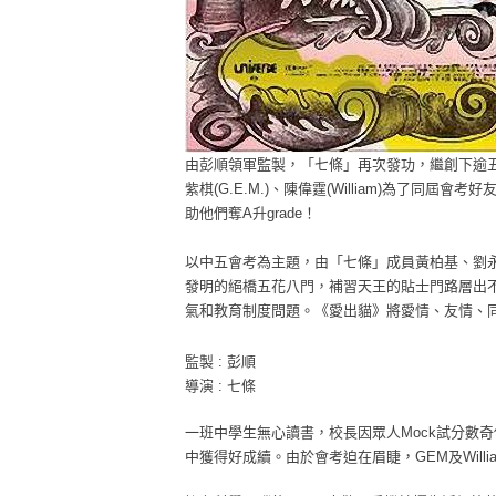
由彭順領軍監製，「七條」再次發功，繼創下逾五
紫棋(G.E.M.)、陳偉霆(William)為了同屆
助他們奪A升grade！
以中五會考為主題，由「七條」成員黃柏基、劉
發明的絕橋五花八門，補習天王的貼士門路層出
氣和教育制度問題。《愛出貓》將愛情、友情、
監製 : 彭順
導演 : 七條
一班中學生無心讀書，校長因眾人Mock試分數奇
中獲得好成續。由於會考迫在眉睫，GEM及Will