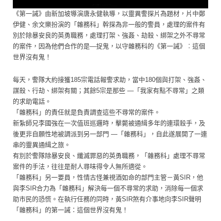
《第一誡》由新加坡導演唐永健執導，以靈異警探片為題材，片中鄭
伊健、余文樂扮演的「雜務科」幹探為非一般的警員，處理的案件有
別於除暴安良的英勇職務，處理打架、強姦、劫殺、綁架之外不尋常
的案件，因為他們合作的是—捉鬼，以守雜務科的《第一誡》︰這個
世界沒有鬼！
每天，警隊大約接獲185宗電話報警求助，當中180個與打架、強姦、
謀殺、行劫、綁架有關；其餘5宗是那些 —「我家有點不尋常」之類
的求助電話。
「雜務科」的責任就是負責調查這些不尋常的案件。
新紮師兄李國強在一次值班巡邏時，擊斃被通緝多年的連環殺手，及
後更非自願性地被調派到另一部門 —「雜務科」，自此遂展開了一連
串的靈異通緝之旅。
有別於警隊除暴安良、纖滅罪惡的英勇職務，「雜務科」處理不尋常
案件的手法，往往是耐人尋味得令人無所適從。
「雜務科」另一要員，性情古怪兼視酒如命的部門主管－黃SIR，他
與李SIR合力為「雜務科」解決每一個不尋常的求助，消除每一個求
助市民的恐慌。在執行任務的同時，黃SIR煞有介事地向李SIR聲明
「雜務科」的第一誡：這個世界沒有鬼！