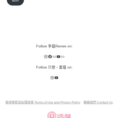
Follow 李蘊Renee on:
Instagram
Facebook
Link
YouTube
Link
Follow 只想‧愛蘊 on:
Instagram
YouTube
使用條款及私隱政策 Terms of Use and Privacy Policy
聯絡我們 Contact Us