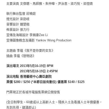
主要演員 文傑聰、馬師雅、朱仲暐、尹泳恩、梁巧悅、梁愷婧
執行舞台監督 莊曉庭
燈光設計 梁劭岐
音響設計 鍾楚翹
佈景設計 張力行
宣傳及海報設計 李錫康Zee Li
宣傳圖像概念及攝影 Yankov Wong Production
主題曲 李蘊《我不是你要的女生》
插曲 李蘊《戀物誌》
演出場次 2013年5月16-19日 8PM
2013年5月18-19日 2:45PM
演出地點 香港藝術中心壽臣劇院
票價 $280 / $250 (*本節目設有劃位) 優惠票 $140 / $125
門票現正於各城市電腦售票網公開發售
(全日制學生、60歲或以上高齡人士、殘疾人士及看護人士半價優惠，
先到先得，額滿即止)