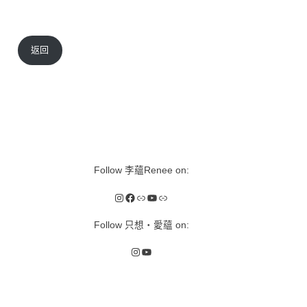
返回
Follow 李蘊Renee on:
Instagram
Facebook
Link
YouTube
Link
Follow 只想‧愛蘊 on:
Instagram
YouTube