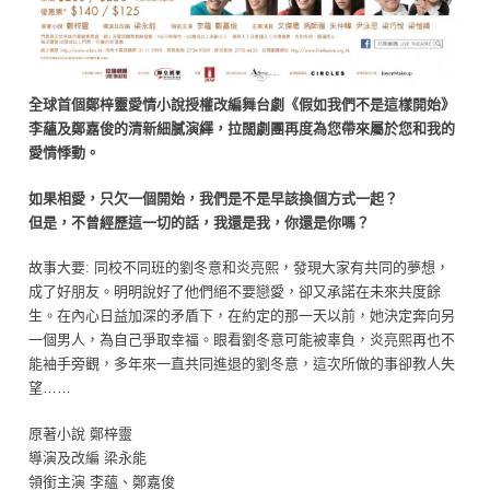
全球首個鄭梓靈愛情小說授權改編舞台劇《假如我們不是這樣開始》
李蘊及鄭嘉俊的清新細膩演繹，拉闊劇團再度為您帶來屬於您和我的
愛情悸動。
如果相愛，只欠一個開始，我們是不是早該換個方式一起？
但是，不曾經歷這一切的話，我還是我，你還是你嗎？
故事大要: 同校不同班的劉冬意和炎亮熙，發現大家有共同的夢想，
成了好朋友。明明說好了他們絕不要戀愛，卻又承諾在未來共度餘
生。在內心日益加深的矛盾下，在約定的那一天以前，她決定奔向另
一個男人，為自己爭取幸福。眼看劉冬意可能被辜負，炎亮熙再也不
能袖手旁觀，多年來一直共同進退的劉冬意，這次所做的事卻教人失
望……
原著小說 鄭梓靈
導演及改編 梁永能
領銜主演 李蘊、鄭嘉俊